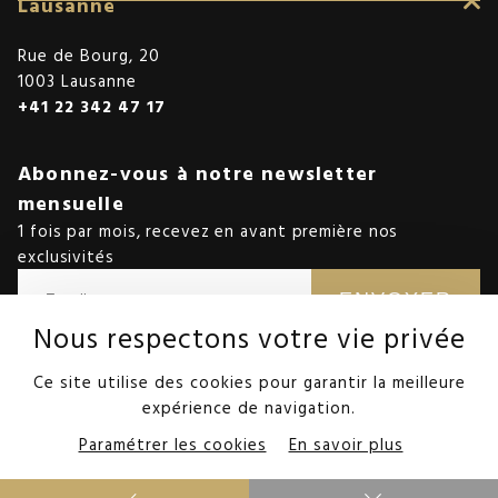
Lausanne
Rue de Bourg, 20
1003 Lausanne
+41 22 342 47 17
Abonnez-vous à notre newsletter
mensuelle
1 fois par mois, recevez en avant première nos
exclusivités
ENVOYER
Nous respectons votre vie privée
Nous protégeons vos données récoltées conformément à la
politique
de confidentialité.
Ce site utilise des cookies pour garantir la meilleure
expérience de navigation.
©StoneInvest
Paramétrer les cookies
En savoir plus
Mentions Légales