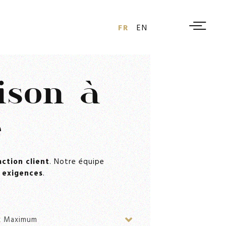
FR
EN
ison à
e
action client
. Notre équipe
s
exigences
.
x Maximum