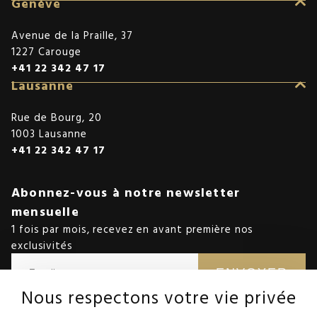
Genève
Avenue de la Praille, 37
1227 Carouge
+41 22 342 47 17
Lausanne
Rue de Bourg, 20
1003 Lausanne
+41 22 342 47 17
Abonnez-vous à notre newsletter
mensuelle
1 fois par mois, recevez en avant première nos
exclusivités
ENVOYER
Nous respectons votre vie privée
Nous protégeons vos données récoltées conformément à la
politique
de confidentialité.