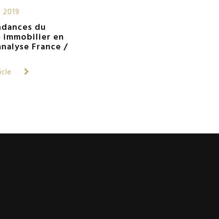
r 2019
ndances du
 immobilier en
analyse France /
ticle