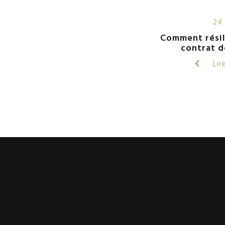
24 
Comment résil
contrat d
Lire