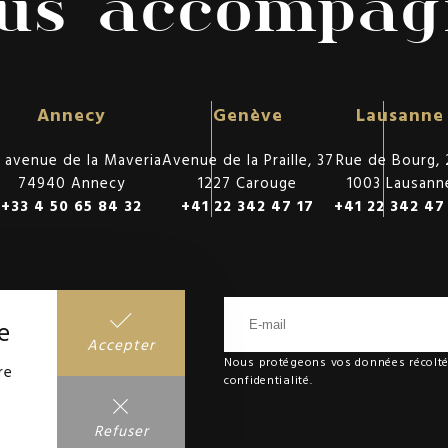
ous accompag
Annecy
Genève
Lausanne
 avenue de la Maveria
Avenue de la Praille, 37
Rue de Bourg, 
74940 Annecy
1227 Carouge
1003 Lausann
+33 4 50 65 84 32
+41 22 342 47 17
+41 22 342 47
etter mensuelle
e
mière nos exclusivités
Accepter
Nous protégeons vos données récolt
re
confidentialité.
Refuser