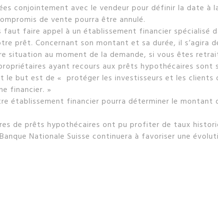
ées conjointement avec le vendeur pour définir la date à l
 compromis de vente pourra être annulé.
 faut faire appel à un établissement financier spécialisé d
tre prêt. Concernant son montant et sa durée, il s’agira d
re situation au moment de la demande, si vous êtes retra
s propriétaires ayant recours aux prêts hypothécaires sont s
t le but est de « protéger les investisseurs et les clients 
me financier. »
otre établissement financier pourra déterminer le montant 
aires de prêts hypothécaires ont pu profiter de taux histo
 Banque Nationale Suisse continuera à favoriser une évolut