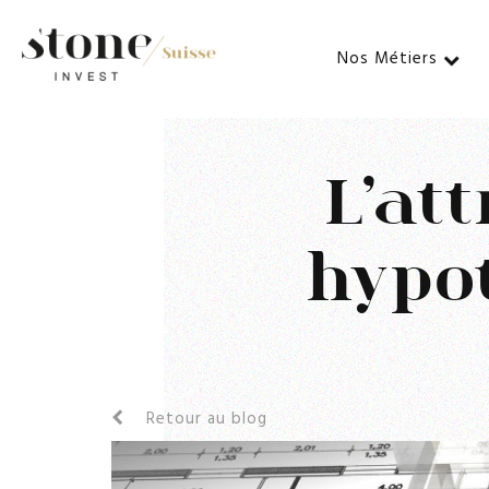
Nos Métiers
L’at
hypo
Retour au blog