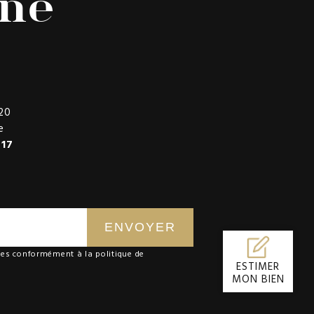
ne
20
e
 17
ENVOYER
ées conformément à la
politique de
ESTIMER
MON BIEN