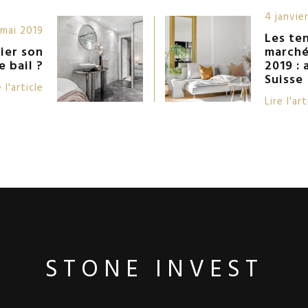
4 janvie
mai 2019
Les te
ier son
marché
e bail ?
2019 : 
Suisse
 l'article
Lire l'ar
STONE INVEST