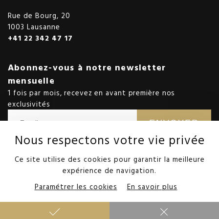
Rue de Bourg, 20
1003 Lausanne
+41 22 342 47 17
Abonnez-vous à notre newsletter
mensuelle
1 fois par mois, recevez en avant première nos
exclusivités
ENVOYER
Nous respectons votre vie privée
Nous protégeons vos données récoltées conformément à la
politique
de confidentialité.
Ce site utilise des cookies pour garantir la meilleure
expérience de navigation.
©StoneInvest
Paramétrer les cookies
En savoir plus
Mentions Légales